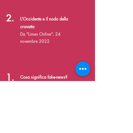
2.
L'Occidente e il nodo della
cravatta
Da "Limes Online", 24
novembre 2022
1.
Cosa significa fake-news?
Un concetto non
chiaro e il
(
rischio di far peggio)
Da "Federalismi",
13 marzo
2020